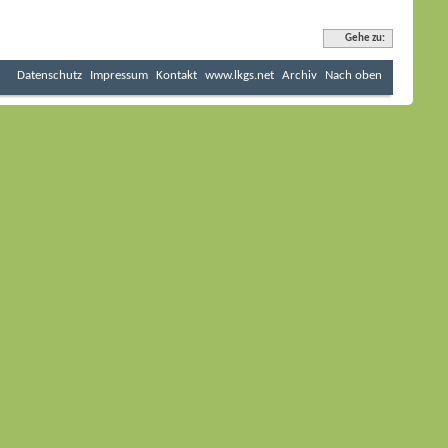
Gehe zu:
Datenschutz
Impressum
Kontakt
www.lkgs.net
Archiv
Nach oben