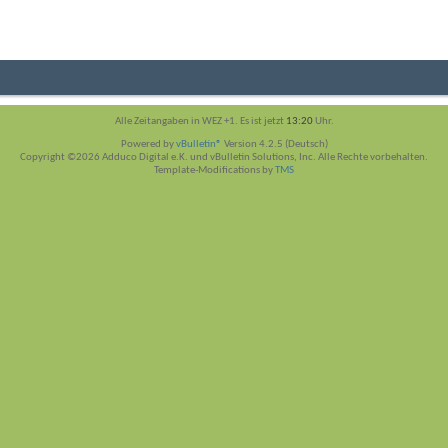
Alle Zeitangaben in WEZ +1. Es ist jetzt
13:20
Uhr.
Powered by
vBulletin®
Version 4.2.5 (Deutsch)
Copyright ©2026 Adduco Digital e.K. und vBulletin Solutions, Inc. Alle Rechte vorbehalten.
Template-Modifications by
TMS