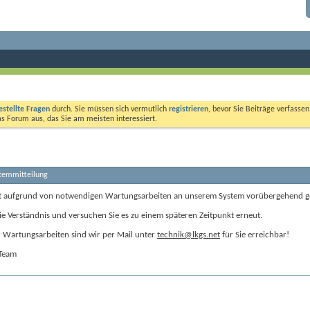
estellte Fragen
durch. Sie müssen sich vermutlich
registrieren
, bevor Sie Beiträge verfasse
das Forum aus, das Sie am meisten interessiert.
stemmitteilung
t aufgrund von notwendigen Wartungsarbeiten an unserem System vorübergehend g
ie Verständnis und versuchen Sie es zu einem späteren Zeitpunkt erneut.
Wartungsarbeiten sind wir per Mail unter
technik@lkgs.net
für Sie erreichbar!
-Team