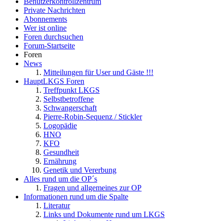
Benutzerkontrollzentrum
Private Nachrichten
Abonnements
Wer ist online
Foren durchsuchen
Forum-Startseite
Foren
News
Mitteilungen für User und Gäste !!!
HauptLKGS Foren
Treffpunkt LKGS
Selbstbetroffene
Schwangerschaft
Pierre-Robin-Sequenz / Stickler
Logopädie
HNO
KFO
Gesundheit
Ernährung
Genetik und Vererbung
Alles rund um die OP´s
Fragen und allgemeines zur OP
Informationen rund um die Spalte
Literatur
Links und Dokumente rund um LKGS