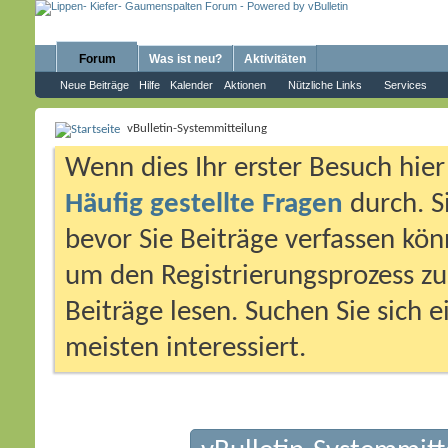
Forum
Was ist neu?
Aktivitäten
Neue Beiträge
Hilfe
Kalender
Aktionen
Nützliche Links
Services
vBulletin-Systemmitteilung
Wenn dies Ihr erster Besuch hier i
Häufig gestellte Fragen
durch. S
bevor Sie Beiträge verfassen könn
um den Registrierungsprozess zu 
Beiträge lesen. Suchen Sie sich 
meisten interessiert.