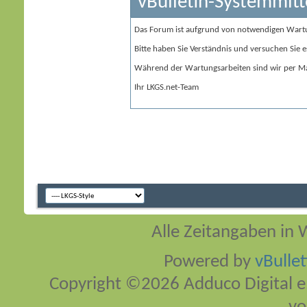
vBulletin-Systemmitt
Das Forum ist aufgrund von notwendigen Wart
Bitte haben Sie Verständnis und versuchen Sie e
Während der Wartungsarbeiten sind wir per Ma
Ihr LKGS.net-Team
Alle Zeitangaben in W
Powered by
vBulle
Copyright ©2026 Adduco Digital e.K