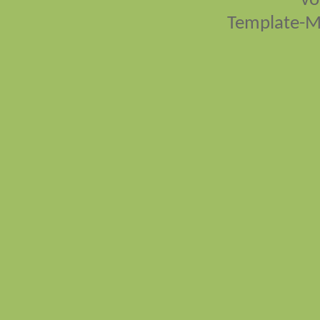
vo
Template-M