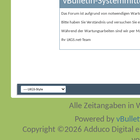
vBulletin-Systemmitt
Das Forum ist aufgrund von notwendigen Wart
Bitte haben Sie Verständnis und versuchen Sie e
Während der Wartungsarbeiten sind wir per Ma
Ihr LKGS.net-Team
Alle Zeitangaben in W
Powered by
vBulle
Copyright ©2026 Adduco Digital e.K