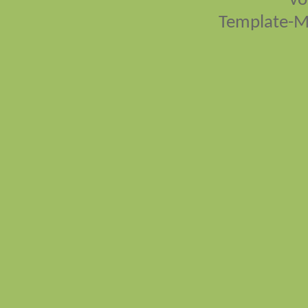
vo
Template-M