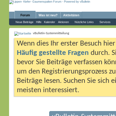
Forum
Was ist neu?
Aktivitäten
Neue Beiträge
Hilfe
Kalender
Aktionen
Nützliche Links
Services
vBulletin-Systemmitteilung
Wenn dies Ihr erster Besuch hier i
Häufig gestellte Fragen
durch. S
bevor Sie Beiträge verfassen könn
um den Registrierungsprozess zu 
Beiträge lesen. Suchen Sie sich 
meisten interessiert.