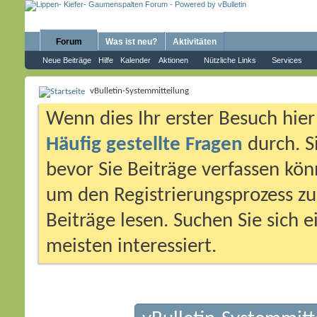
Forum
Was ist neu?
Aktivitäten
Neue Beiträge
Hilfe
Kalender
Aktionen
Nützliche Links
Services
vBulletin-Systemmitteilung
Wenn dies Ihr erster Besuch hier i
Häufig gestellte Fragen
durch. S
bevor Sie Beiträge verfassen könn
um den Registrierungsprozess zu 
Beiträge lesen. Suchen Sie sich 
meisten interessiert.