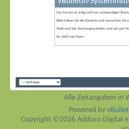
vBulletin-Systemmitt
Das Forum ist aufgrund von notwendigen Wart
Bitte haben Sie Verständnis und versuchen Sie e
Während der Wartungsarbeiten sind wir per Ma
Ihr LKGS.net-Team
Alle Zeitangaben in W
Powered by
vBulle
Copyright ©2026 Adduco Digital e.K