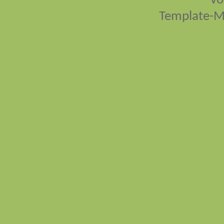
vo
Template-M