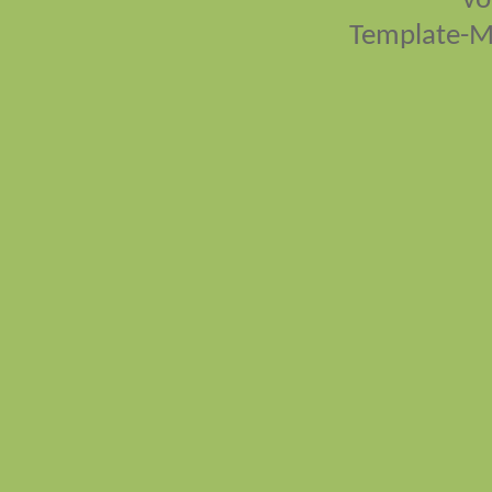
vo
Template-M