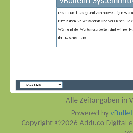
vBulletin-Systemmitt
Das Forum ist aufgrund von notwendigen Wart
Bitte haben Sie Verständnis und versuchen Sie e
Während der Wartungsarbeiten sind wir per Ma
Ihr LKGS.net-Team
Alle Zeitangaben in W
Powered by
vBulle
Copyright ©2026 Adduco Digital e.K