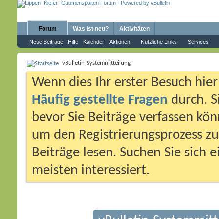
Forum
Was ist neu?
Aktivitäten
Neue Beiträge
Hilfe
Kalender
Aktionen
Nützliche Links
Services
vBulletin-Systemmitteilung
Wenn dies Ihr erster Besuch hier i
Häufig gestellte Fragen
durch. S
bevor Sie Beiträge verfassen könn
um den Registrierungsprozess zu 
Beiträge lesen. Suchen Sie sich 
meisten interessiert.