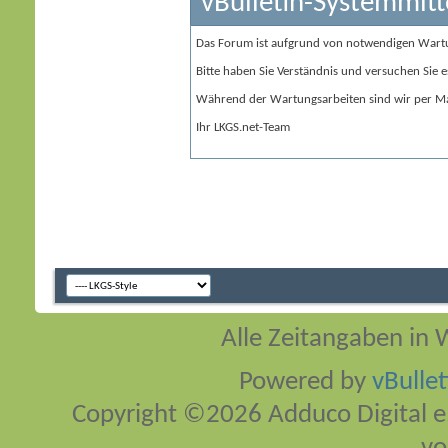
vBulletin-Systemmitt
Das Forum ist aufgrund von notwendigen Wart
Bitte haben Sie Verständnis und versuchen Sie e
Während der Wartungsarbeiten sind wir per Ma
Ihr LKGS.net-Team
Alle Zeitangaben in W
Powered by
vBulle
Copyright ©2026 Adduco Digital e.K