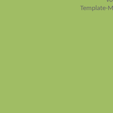
vo
Template-M