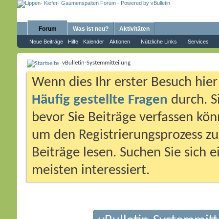
Forum
Was ist neu?
Aktivitäten
Neue Beiträge
Hilfe
Kalender
Aktionen
Nützliche Links
Services
vBulletin-Systemmitteilung
Wenn dies Ihr erster Besuch hier i
Häufig gestellte Fragen
durch. S
bevor Sie Beiträge verfassen könn
um den Registrierungsprozess zu 
Beiträge lesen. Suchen Sie sich 
meisten interessiert.