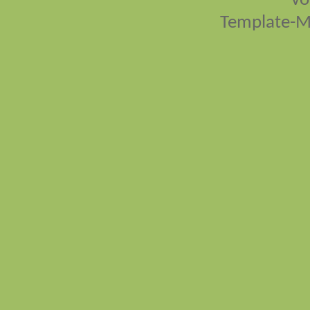
vo
Template-M