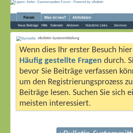
Forum
Was ist neu?
Aktivitäten
Neue Beiträge
Hilfe
Kalender
Aktionen
Nützliche Links
Services
vBulletin-Systemmitteilung
Wenn dies Ihr erster Besuch hier i
Häufig gestellte Fragen
durch. S
bevor Sie Beiträge verfassen könn
um den Registrierungsprozess zu 
Beiträge lesen. Suchen Sie sich 
meisten interessiert.