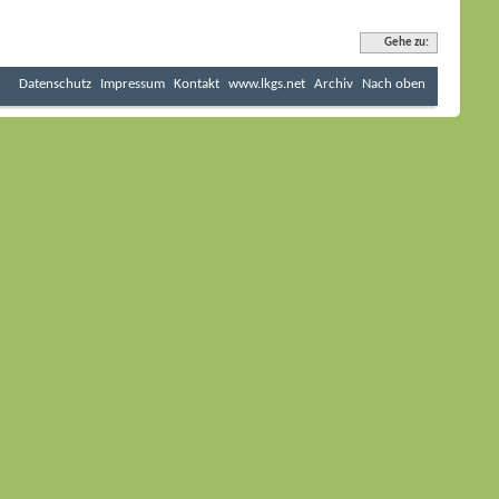
Gehe zu:
Datenschutz
Impressum
Kontakt
www.lkgs.net
Archiv
Nach oben