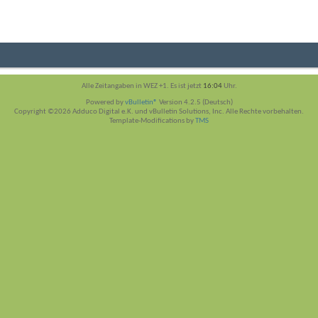
Alle Zeitangaben in WEZ +1. Es ist jetzt
16:04
Uhr.
Powered by
vBulletin®
Version 4.2.5 (Deutsch)
Copyright ©2026 Adduco Digital e.K. und vBulletin Solutions, Inc. Alle Rechte vorbehalten.
Template-Modifications by
TMS