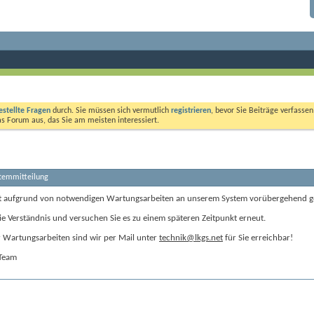
estellte Fragen
durch. Sie müssen sich vermutlich
registrieren
, bevor Sie Beiträge verfasse
das Forum aus, das Sie am meisten interessiert.
stemmitteilung
t aufgrund von notwendigen Wartungsarbeiten an unserem System vorübergehend g
ie Verständnis und versuchen Sie es zu einem späteren Zeitpunkt erneut.
Wartungsarbeiten sind wir per Mail unter
technik@lkgs.net
für Sie erreichbar!
-Team