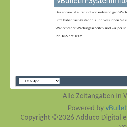
vBulletin-Systemmitt
Das Forum ist aufgrund von notwendigen Wart
Bitte haben Sie Verständnis und versuchen Sie e
Während der Wartungsarbeiten sind wir per Ma
Ihr LKGS.net-Team
Alle Zeitangaben in W
Powered by
vBulle
Copyright ©2026 Adduco Digital e.K