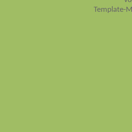
vo
Template-M