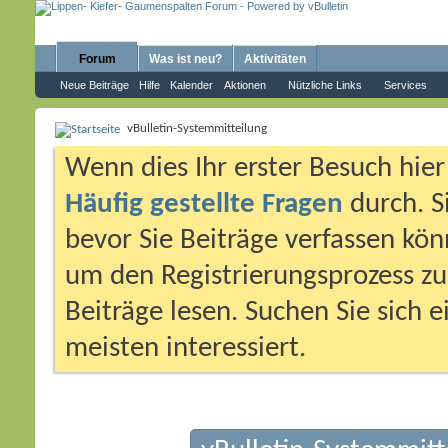
Forum
Was ist neu?
Aktivitäten
Neue Beiträge
Hilfe
Kalender
Aktionen
Nützliche Links
Services
vBulletin-Systemmitteilung
Wenn dies Ihr erster Besuch hier i
Häufig gestellte Fragen
durch. S
bevor Sie Beiträge verfassen könn
um den Registrierungsprozess zu 
Beiträge lesen. Suchen Sie sich 
meisten interessiert.