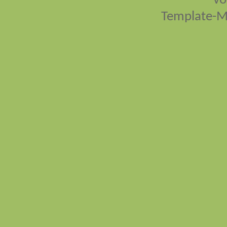
vo
Template-M