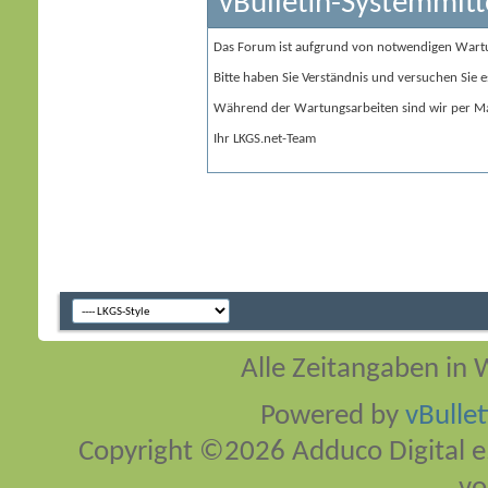
vBulletin-Systemmitt
Das Forum ist aufgrund von notwendigen Wart
Bitte haben Sie Verständnis und versuchen Sie e
Während der Wartungsarbeiten sind wir per Ma
Ihr LKGS.net-Team
Alle Zeitangaben in W
Powered by
vBulle
Copyright ©2026 Adduco Digital e.K