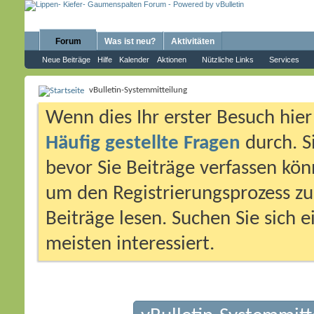
Forum
Was ist neu?
Aktivitäten
Neue Beiträge
Hilfe
Kalender
Aktionen
Nützliche Links
Services
vBulletin-Systemmitteilung
Wenn dies Ihr erster Besuch hier i
Häufig gestellte Fragen
durch. S
bevor Sie Beiträge verfassen könn
um den Registrierungsprozess zu 
Beiträge lesen. Suchen Sie sich 
meisten interessiert.