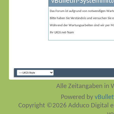
vBulletin-Systemmitt
Das Forum ist aufgrund von notwendigen Wart
Bitte haben Sie Verständnis und versuchen Sie e
Während der Wartungsarbeiten sind wir per Ma
Ihr LKGS.net-Team
Alle Zeitangaben in W
Powered by
vBulle
Copyright ©2026 Adduco Digital e.K