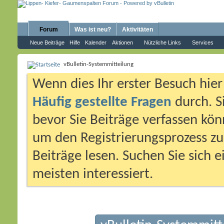
Forum
Was ist neu?
Aktivitäten
Neue Beiträge
Hilfe
Kalender
Aktionen
Nützliche Links
Services
vBulletin-Systemmitteilung
Wenn dies Ihr erster Besuch hier i
Häufig gestellte Fragen
durch. S
bevor Sie Beiträge verfassen könn
um den Registrierungsprozess zu 
Beiträge lesen. Suchen Sie sich 
meisten interessiert.