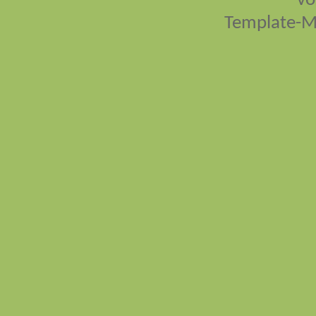
vo
Template-M