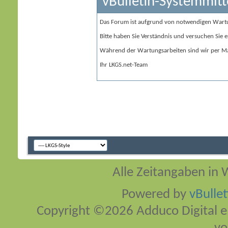
vBulletin-Systemmitt
Das Forum ist aufgrund von notwendigen Wart
Bitte haben Sie Verständnis und versuchen Sie e
Während der Wartungsarbeiten sind wir per Ma
Ihr LKGS.net-Team
Alle Zeitangaben in W
Powered by
vBulle
Copyright ©2026 Adduco Digital e.K