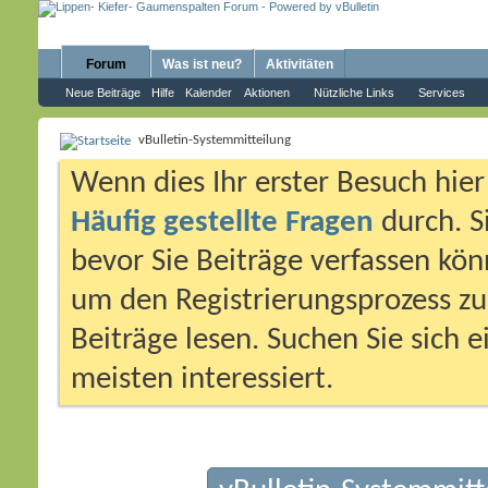
Forum
Was ist neu?
Aktivitäten
Neue Beiträge
Hilfe
Kalender
Aktionen
Nützliche Links
Services
vBulletin-Systemmitteilung
Wenn dies Ihr erster Besuch hier i
Häufig gestellte Fragen
durch. S
bevor Sie Beiträge verfassen könn
um den Registrierungsprozess zu 
Beiträge lesen. Suchen Sie sich 
meisten interessiert.