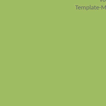
vo
Template-M