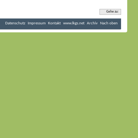
Gehe zu:
Datenschutz
Impressum
Kontakt
www.lkgs.net
Archiv
Nach oben