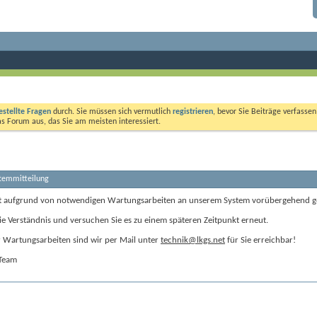
estellte Fragen
durch. Sie müssen sich vermutlich
registrieren
, bevor Sie Beiträge verfasse
das Forum aus, das Sie am meisten interessiert.
stemmitteilung
t aufgrund von notwendigen Wartungsarbeiten an unserem System vorübergehend g
ie Verständnis und versuchen Sie es zu einem späteren Zeitpunkt erneut.
Wartungsarbeiten sind wir per Mail unter
technik@lkgs.net
für Sie erreichbar!
-Team