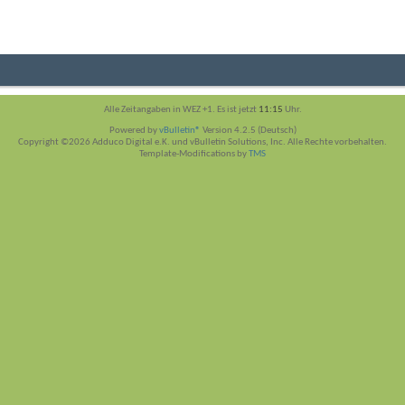
Alle Zeitangaben in WEZ +1. Es ist jetzt
11:15
Uhr.
Powered by
vBulletin®
Version 4.2.5 (Deutsch)
Copyright ©2026 Adduco Digital e.K. und vBulletin Solutions, Inc. Alle Rechte vorbehalten.
Template-Modifications by
TMS