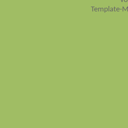
vo
Template-M