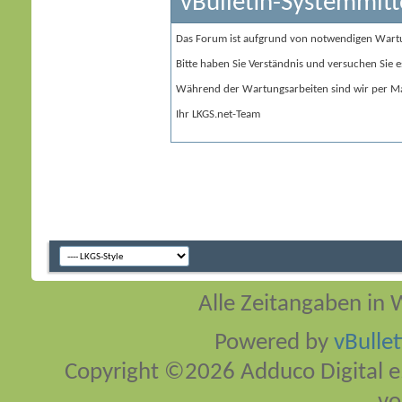
vBulletin-Systemmitt
Das Forum ist aufgrund von notwendigen Wart
Bitte haben Sie Verständnis und versuchen Sie e
Während der Wartungsarbeiten sind wir per Ma
Ihr LKGS.net-Team
Alle Zeitangaben in W
Powered by
vBulle
Copyright ©2026 Adduco Digital e.K