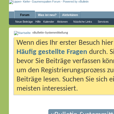
Forum
Was ist neu?
Aktivitäten
Neue Beiträge
Hilfe
Kalender
Aktionen
Nützliche Links
Services
vBulletin-Systemmitteilung
Wenn dies Ihr erster Besuch hier i
Häufig gestellte Fragen
durch. S
bevor Sie Beiträge verfassen könn
um den Registrierungsprozess zu 
Beiträge lesen. Suchen Sie sich 
meisten interessiert.