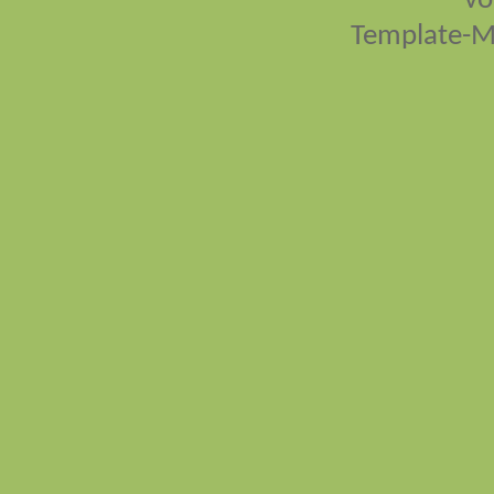
vo
Template-M