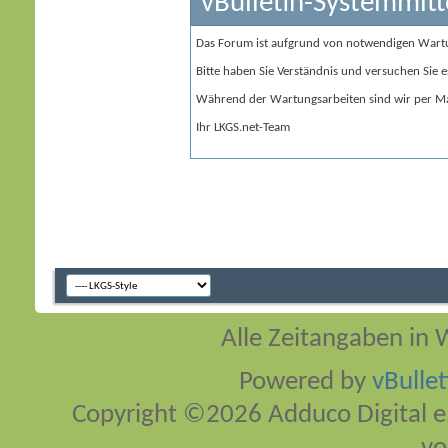
vBulletin-Systemmitt
Das Forum ist aufgrund von notwendigen Wart
Bitte haben Sie Verständnis und versuchen Sie e
Während der Wartungsarbeiten sind wir per Ma
Ihr LKGS.net-Team
Alle Zeitangaben in W
Powered by
vBulle
Copyright ©2026 Adduco Digital e.K