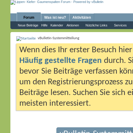
Forum
Was ist neu?
Aktivitäten
Neue Beiträge
Hilfe
Kalender
Aktionen
Nützliche Links
Services
vBulletin-Systemmitteilung
Wenn dies Ihr erster Besuch hier i
Häufig gestellte Fragen
durch. S
bevor Sie Beiträge verfassen könn
um den Registrierungsprozess zu 
Beiträge lesen. Suchen Sie sich 
meisten interessiert.