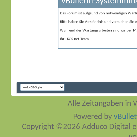
vBulletin-Systemmitt
Das Forum ist aufgrund von notwendigen Wart
Bitte haben Sie Verständnis und versuchen Sie e
Während der Wartungsarbeiten sind wir per Ma
Ihr LKGS.net-Team
Alle Zeitangaben in W
Powered by
vBulle
Copyright ©2026 Adduco Digital e.K