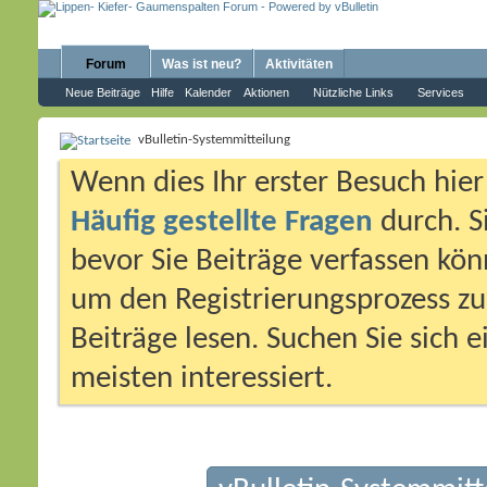
Forum
Was ist neu?
Aktivitäten
Neue Beiträge
Hilfe
Kalender
Aktionen
Nützliche Links
Services
vBulletin-Systemmitteilung
Wenn dies Ihr erster Besuch hier i
Häufig gestellte Fragen
durch. S
bevor Sie Beiträge verfassen könn
um den Registrierungsprozess zu 
Beiträge lesen. Suchen Sie sich 
meisten interessiert.