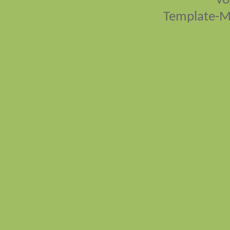
vo
Template-M