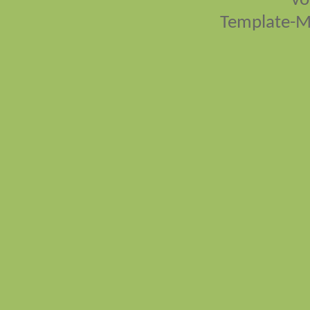
vo
Template-M