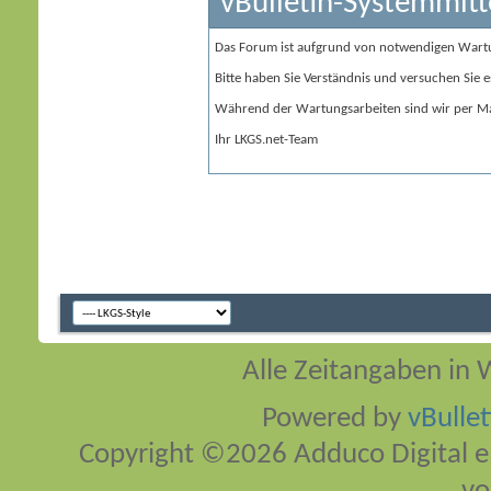
vBulletin-Systemmitt
Das Forum ist aufgrund von notwendigen Wart
Bitte haben Sie Verständnis und versuchen Sie e
Während der Wartungsarbeiten sind wir per Ma
Ihr LKGS.net-Team
Alle Zeitangaben in W
Powered by
vBulle
Copyright ©2026 Adduco Digital e.K