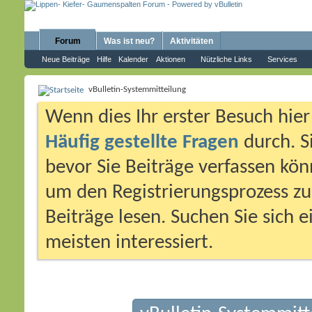
Forum
Was ist neu?
Aktivitäten
Neue Beiträge
Hilfe
Kalender
Aktionen
Nützliche Links
Services
vBulletin-Systemmitteilung
Wenn dies Ihr erster Besuch hier i
Häufig gestellte Fragen
durch. S
bevor Sie Beiträge verfassen könn
um den Registrierungsprozess zu 
Beiträge lesen. Suchen Sie sich 
meisten interessiert.