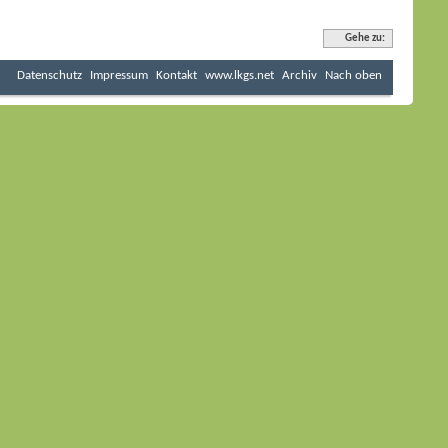
Gehe zu:
Datenschutz
Impressum
Kontakt
www.lkgs.net
Archiv
Nach oben