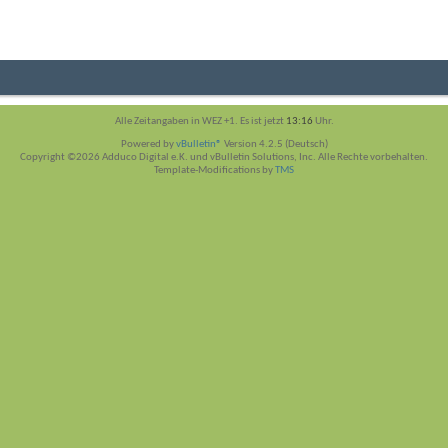
Alle Zeitangaben in WEZ +1. Es ist jetzt
13:16
Uhr.
Powered by
vBulletin®
Version 4.2.5 (Deutsch)
Copyright ©2026 Adduco Digital e.K. und vBulletin Solutions, Inc. Alle Rechte vorbehalten.
Template-Modifications by
TMS