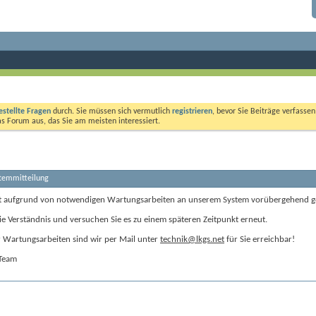
estellte Fragen
durch. Sie müssen sich vermutlich
registrieren
, bevor Sie Beiträge verfasse
das Forum aus, das Sie am meisten interessiert.
stemmitteilung
t aufgrund von notwendigen Wartungsarbeiten an unserem System vorübergehend g
ie Verständnis und versuchen Sie es zu einem späteren Zeitpunkt erneut.
Wartungsarbeiten sind wir per Mail unter
technik@lkgs.net
für Sie erreichbar!
-Team