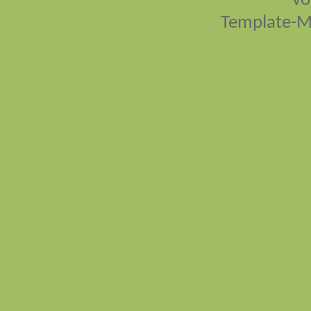
vo
Template-M