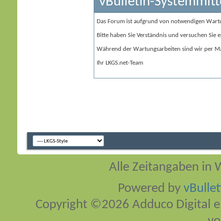
vBulletin-Systemmitt
Das Forum ist aufgrund von notwendigen Wart
Bitte haben Sie Verständnis und versuchen Sie e
Während der Wartungsarbeiten sind wir per Ma
Ihr LKGS.net-Team
Alle Zeitangaben in W
Powered by
vBulle
Copyright ©2026 Adduco Digital e.K