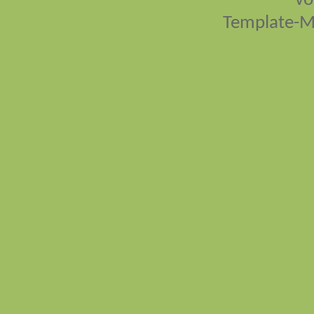
vo
Template-M