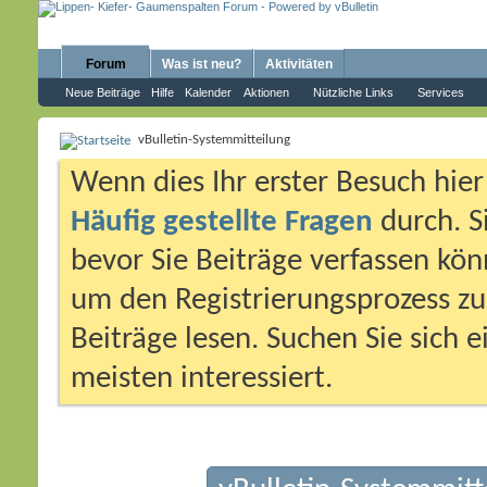
Forum
Was ist neu?
Aktivitäten
Neue Beiträge
Hilfe
Kalender
Aktionen
Nützliche Links
Services
vBulletin-Systemmitteilung
Wenn dies Ihr erster Besuch hier i
Häufig gestellte Fragen
durch. S
bevor Sie Beiträge verfassen könn
um den Registrierungsprozess zu 
Beiträge lesen. Suchen Sie sich 
meisten interessiert.