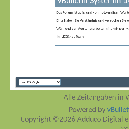
vBulletin-Systemmitt
Das Forum ist aufgrund von notwendigen Wart
Bitte haben Sie Verständnis und versuchen Sie e
Während der Wartungsarbeiten sind wir per Ma
Ihr LKGS.net-Team
Alle Zeitangaben in W
Powered by
vBulle
Copyright ©2026 Adduco Digital e.K