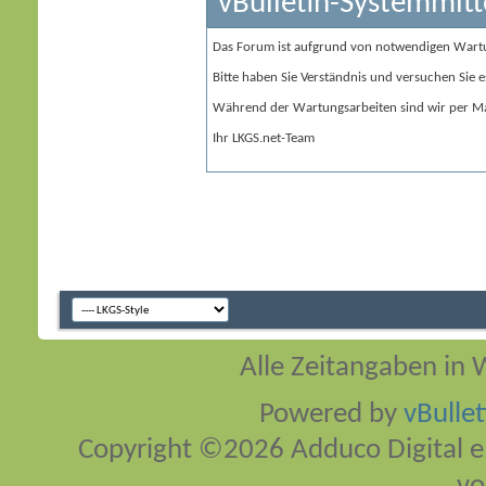
vBulletin-Systemmitt
Das Forum ist aufgrund von notwendigen Wart
Bitte haben Sie Verständnis und versuchen Sie e
Während der Wartungsarbeiten sind wir per Ma
Ihr LKGS.net-Team
Alle Zeitangaben in W
Powered by
vBulle
Copyright ©2026 Adduco Digital e.K