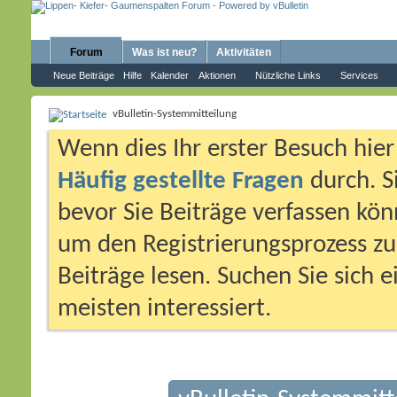
Forum
Was ist neu?
Aktivitäten
Neue Beiträge
Hilfe
Kalender
Aktionen
Nützliche Links
Services
vBulletin-Systemmitteilung
Wenn dies Ihr erster Besuch hier i
Häufig gestellte Fragen
durch. S
bevor Sie Beiträge verfassen könn
um den Registrierungsprozess zu 
Beiträge lesen. Suchen Sie sich 
meisten interessiert.