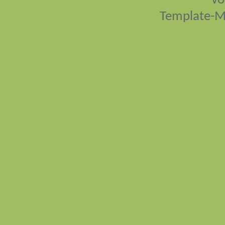
vo
Template-M