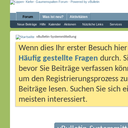
Forum
Was ist neu?
Aktivitäten
Neue Beiträge
Hilfe
Kalender
Aktionen
Nützliche Links
Services
vBulletin-Systemmitteilung
Wenn dies Ihr erster Besuch hier i
Häufig gestellte Fragen
durch. S
bevor Sie Beiträge verfassen könn
um den Registrierungsprozess zu 
Beiträge lesen. Suchen Sie sich 
meisten interessiert.