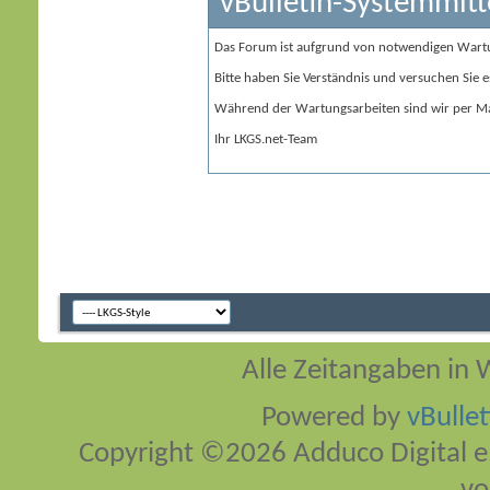
vBulletin-Systemmitt
Das Forum ist aufgrund von notwendigen Wart
Bitte haben Sie Verständnis und versuchen Sie e
Während der Wartungsarbeiten sind wir per Ma
Ihr LKGS.net-Team
Alle Zeitangaben in W
Powered by
vBulle
Copyright ©2026 Adduco Digital e.K