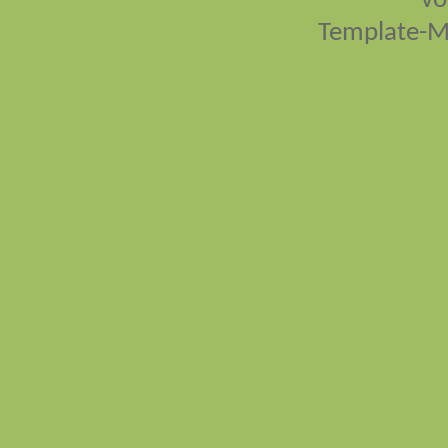
vo
Template-M