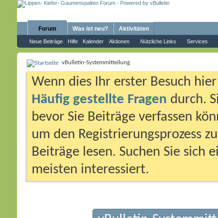
Forum
Was ist neu?
Aktivitäten
Neue Beiträge
Hilfe
Kalender
Aktionen
Nützliche Links
Services
vBulletin-Systemmitteilung
Wenn dies Ihr erster Besuch hier i
Häufig gestellte Fragen
durch. S
bevor Sie Beiträge verfassen könn
um den Registrierungsprozess zu 
Beiträge lesen. Suchen Sie sich 
meisten interessiert.