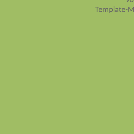
vo
Template-M