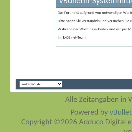
vBulletin-Systemmitt
Das Forum ist aufgrund von notwendigen Wart
Bitte haben Sie Verständnis und versuchen Sie e
Während der Wartungsarbeiten sind wir per Ma
Ihr LKGS.net-Team
Alle Zeitangaben in W
Powered by
vBulle
Copyright ©2026 Adduco Digital e.K