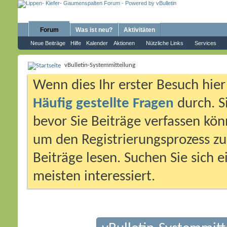
Forum
Was ist neu?
Aktivitäten
Neue Beiträge
Hilfe
Kalender
Aktionen
Nützliche Links
Services
vBulletin-Systemmitteilung
Wenn dies Ihr erster Besuch hier i
Häufig gestellte Fragen
durch. S
bevor Sie Beiträge verfassen könn
um den Registrierungsprozess zu 
Beiträge lesen. Suchen Sie sich 
meisten interessiert.