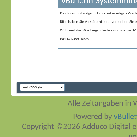
vBulletin-Systemmitt
Das Forum ist aufgrund von notwendigen Wart
Bitte haben Sie Verständnis und versuchen Sie e
Während der Wartungsarbeiten sind wir per Ma
Ihr LKGS.net-Team
Alle Zeitangaben in W
Powered by
vBulle
Copyright ©2026 Adduco Digital e.K