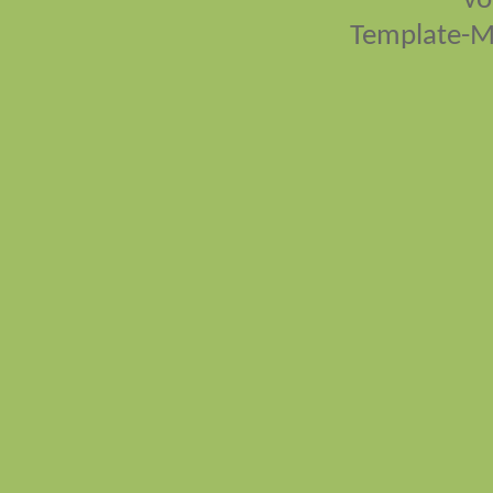
vo
Template-M