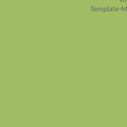
vo
Template-M