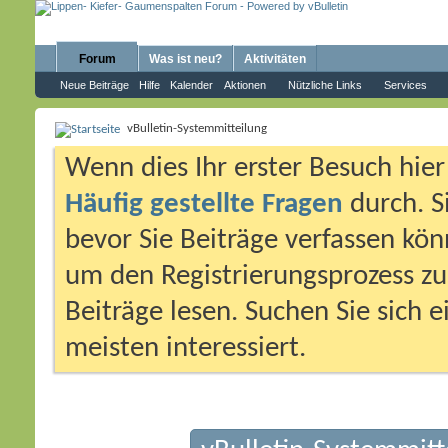
Forum
Was ist neu?
Aktivitäten
Neue Beiträge
Hilfe
Kalender
Aktionen
Nützliche Links
Services
vBulletin-Systemmitteilung
Wenn dies Ihr erster Besuch hier i
Häufig gestellte Fragen
durch. S
bevor Sie Beiträge verfassen könn
um den Registrierungsprozess zu 
Beiträge lesen. Suchen Sie sich 
meisten interessiert.