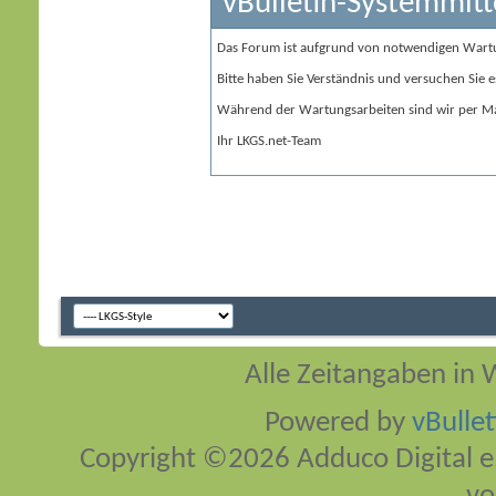
vBulletin-Systemmitt
Das Forum ist aufgrund von notwendigen Wart
Bitte haben Sie Verständnis und versuchen Sie e
Während der Wartungsarbeiten sind wir per Ma
Ihr LKGS.net-Team
Alle Zeitangaben in W
Powered by
vBulle
Copyright ©2026 Adduco Digital e.K