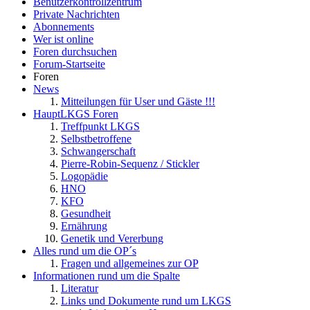
Benutzerkontrollzentrum
Private Nachrichten
Abonnements
Wer ist online
Foren durchsuchen
Forum-Startseite
Foren
News
Mitteilungen für User und Gäste !!!
HauptLKGS Foren
Treffpunkt LKGS
Selbstbetroffene
Schwangerschaft
Pierre-Robin-Sequenz / Stickler
Logopädie
HNO
KFO
Gesundheit
Ernährung
Genetik und Vererbung
Alles rund um die OP´s
Fragen und allgemeines zur OP
Informationen rund um die Spalte
Literatur
Links und Dokumente rund um LKGS