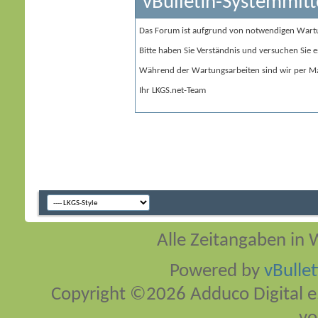
vBulletin-Systemmitt
Das Forum ist aufgrund von notwendigen Wart
Bitte haben Sie Verständnis und versuchen Sie e
Während der Wartungsarbeiten sind wir per Ma
Ihr LKGS.net-Team
Alle Zeitangaben in W
Powered by
vBulle
Copyright ©2026 Adduco Digital e.K