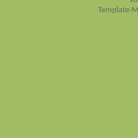
vo
Template-M