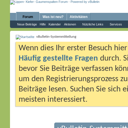
Forum
Was ist neu?
Aktivitäten
Neue Beiträge
Hilfe
Kalender
Aktionen
Nützliche Links
Services
vBulletin-Systemmitteilung
Wenn dies Ihr erster Besuch hier i
Häufig gestellte Fragen
durch. S
bevor Sie Beiträge verfassen könn
um den Registrierungsprozess zu 
Beiträge lesen. Suchen Sie sich 
meisten interessiert.