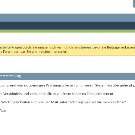
estellte Fragen
durch. Sie müssen sich vermutlich
registrieren
, bevor Sie Beiträge verfasse
das Forum aus, das Sie am meisten interessiert.
stemmitteilung
t aufgrund von notwendigen Wartungsarbeiten an unserem System vorübergehend g
ie Verständnis und versuchen Sie es zu einem späteren Zeitpunkt erneut.
Wartungsarbeiten sind wir per Mail unter
technik@lkgs.net
für Sie erreichbar!
-Team