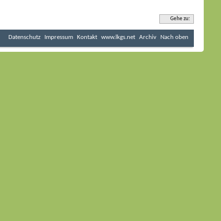
Gehe zu:
Datenschutz
Impressum
Kontakt
www.lkgs.net
Archiv
Nach oben