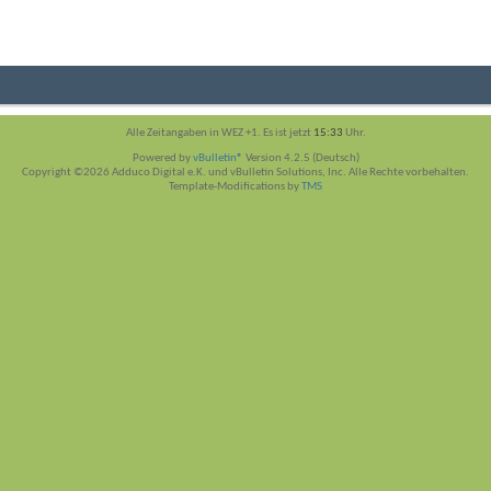
Alle Zeitangaben in WEZ +1. Es ist jetzt
15:33
Uhr.
Powered by
vBulletin®
Version 4.2.5 (Deutsch)
Copyright ©2026 Adduco Digital e.K. und vBulletin Solutions, Inc. Alle Rechte vorbehalten.
Template-Modifications by
TMS