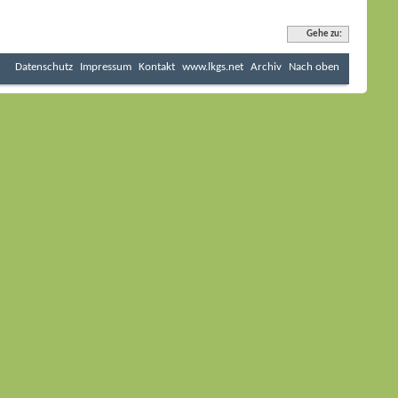
Gehe zu:
Datenschutz
Impressum
Kontakt
www.lkgs.net
Archiv
Nach oben