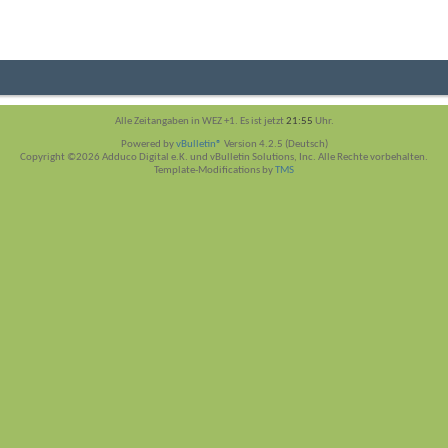
Alle Zeitangaben in WEZ +1. Es ist jetzt
21:55
Uhr.
Powered by
vBulletin®
Version 4.2.5 (Deutsch)
Copyright ©2026 Adduco Digital e.K. und vBulletin Solutions, Inc. Alle Rechte vorbehalten.
Template-Modifications by
TMS