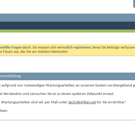
estellte Fragen
durch. Sie müssen sich vermutlich
registrieren
, bevor Sie Beiträge verfasse
das Forum aus, das Sie am meisten interessiert.
stemmitteilung
t aufgrund von notwendigen Wartungsarbeiten an unserem System vorübergehend g
ie Verständnis und versuchen Sie es zu einem späteren Zeitpunkt erneut.
Wartungsarbeiten sind wir per Mail unter
technik@lkgs.net
für Sie erreichbar!
-Team