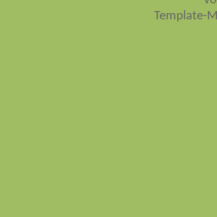
vo
Template-M