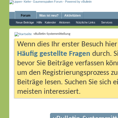
Forum
Was ist neu?
Aktivitäten
Neue Beiträge
Hilfe
Kalender
Aktionen
Nützliche Links
Services
vBulletin-Systemmitteilung
Wenn dies Ihr erster Besuch hier i
Häufig gestellte Fragen
durch. S
bevor Sie Beiträge verfassen könn
um den Registrierungsprozess zu 
Beiträge lesen. Suchen Sie sich 
meisten interessiert.