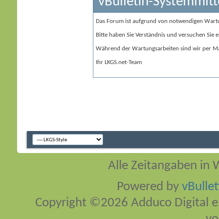
vBulletin-Systemmitt
Das Forum ist aufgrund von notwendigen Wart
Bitte haben Sie Verständnis und versuchen Sie e
Während der Wartungsarbeiten sind wir per Ma
Ihr LKGS.net-Team
Alle Zeitangaben in W
Powered by
vBulle
Copyright ©2026 Adduco Digital e.K