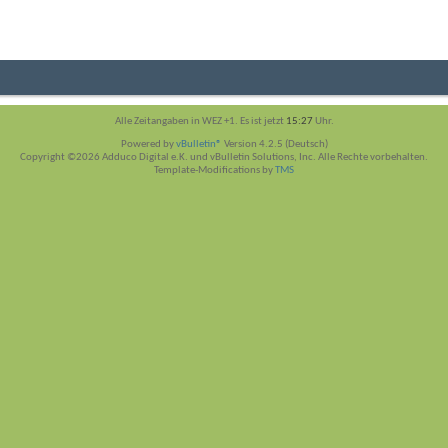
Alle Zeitangaben in WEZ +1. Es ist jetzt
15:27
Uhr.
Powered by
vBulletin®
Version 4.2.5 (Deutsch)
Copyright ©2026 Adduco Digital e.K. und vBulletin Solutions, Inc. Alle Rechte vorbehalten.
Template-Modifications by
TMS