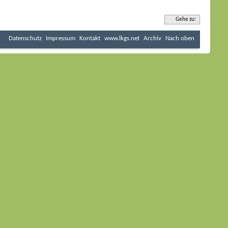
Gehe zu:
Datenschutz
Impressum
Kontakt
www.lkgs.net
Archiv
Nach oben