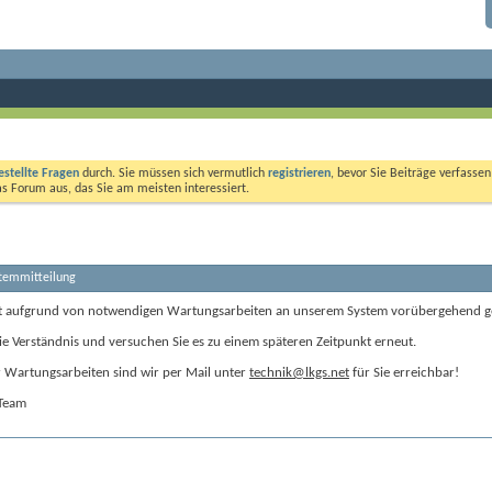
estellte Fragen
durch. Sie müssen sich vermutlich
registrieren
, bevor Sie Beiträge verfasse
das Forum aus, das Sie am meisten interessiert.
stemmitteilung
t aufgrund von notwendigen Wartungsarbeiten an unserem System vorübergehend g
ie Verständnis und versuchen Sie es zu einem späteren Zeitpunkt erneut.
Wartungsarbeiten sind wir per Mail unter
technik@lkgs.net
für Sie erreichbar!
-Team