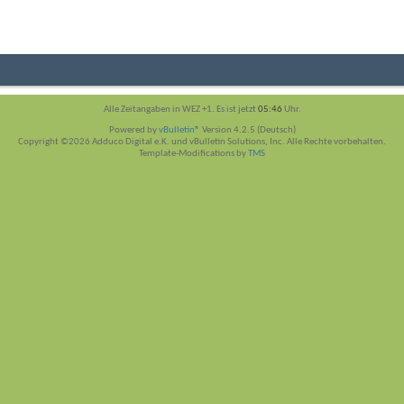
Alle Zeitangaben in WEZ +1. Es ist jetzt
05:46
Uhr.
Powered by
vBulletin®
Version 4.2.5 (Deutsch)
Copyright ©2026 Adduco Digital e.K. und vBulletin Solutions, Inc. Alle Rechte vorbehalten.
Template-Modifications by
TMS