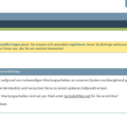
estellte Fragen
durch. Sie müssen sich vermutlich
registrieren
, bevor Sie Beiträge verfasse
das Forum aus, das Sie am meisten interessiert.
stemmitteilung
t aufgrund von notwendigen Wartungsarbeiten an unserem System vorübergehend g
ie Verständnis und versuchen Sie es zu einem späteren Zeitpunkt erneut.
Wartungsarbeiten sind wir per Mail unter
technik@lkgs.net
für Sie erreichbar!
-Team