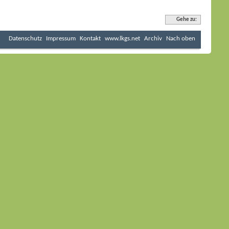
Gehe zu:
Datenschutz
Impressum
Kontakt
www.lkgs.net
Archiv
Nach oben