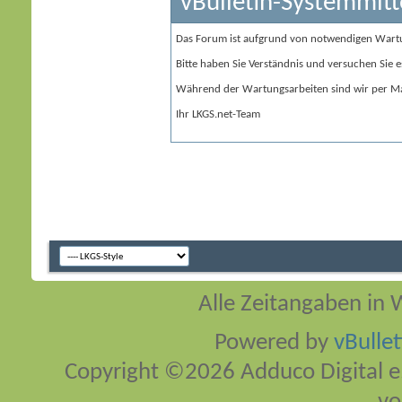
vBulletin-Systemmitt
Das Forum ist aufgrund von notwendigen Wart
Bitte haben Sie Verständnis und versuchen Sie e
Während der Wartungsarbeiten sind wir per Ma
Ihr LKGS.net-Team
Alle Zeitangaben in W
Powered by
vBulle
Copyright ©2026 Adduco Digital e.K