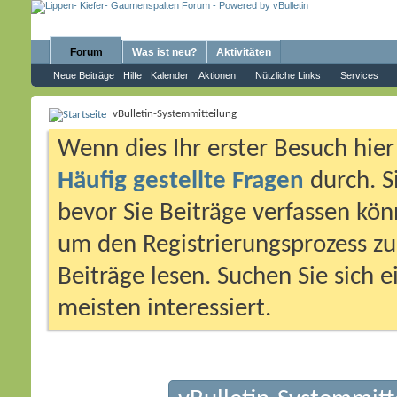
Forum
Was ist neu?
Aktivitäten
Neue Beiträge
Hilfe
Kalender
Aktionen
Nützliche Links
Services
vBulletin-Systemmitteilung
Wenn dies Ihr erster Besuch hier i
Häufig gestellte Fragen
durch. S
bevor Sie Beiträge verfassen könn
um den Registrierungsprozess zu 
Beiträge lesen. Suchen Sie sich 
meisten interessiert.