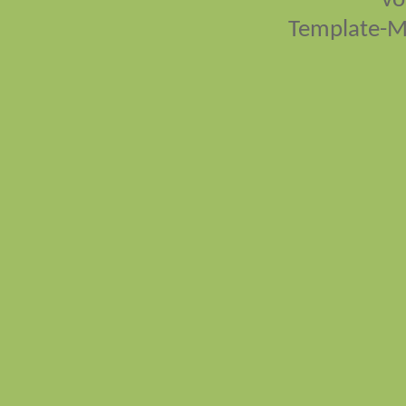
vo
Template-M