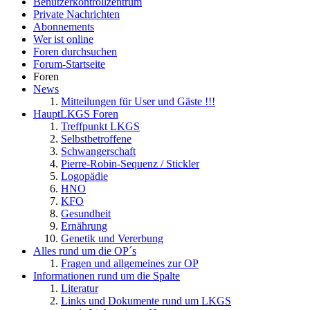
Benutzerkontrollzentrum
Private Nachrichten
Abonnements
Wer ist online
Foren durchsuchen
Forum-Startseite
Foren
News
Mitteilungen für User und Gäste !!!
HauptLKGS Foren
Treffpunkt LKGS
Selbstbetroffene
Schwangerschaft
Pierre-Robin-Sequenz / Stickler
Logopädie
HNO
KFO
Gesundheit
Ernährung
Genetik und Vererbung
Alles rund um die OP´s
Fragen und allgemeines zur OP
Informationen rund um die Spalte
Literatur
Links und Dokumente rund um LKGS