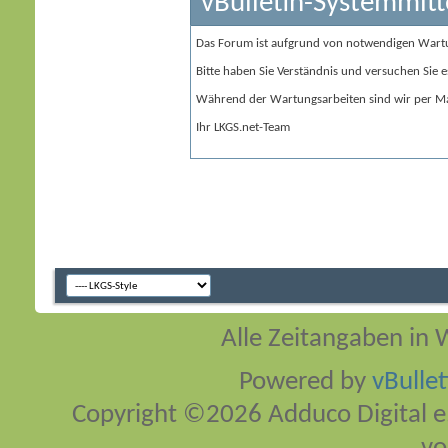
vBulletin-Systemmitt
Das Forum ist aufgrund von notwendigen Wart
Bitte haben Sie Verständnis und versuchen Sie e
Während der Wartungsarbeiten sind wir per Ma
Ihr LKGS.net-Team
Alle Zeitangaben in W
Powered by
vBulle
Copyright ©2026 Adduco Digital e.K