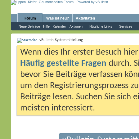
Forum
Was ist neu?
Aktivitäten
Neue Beiträge
Hilfe
Kalender
Aktionen
Nützliche Links
Services
vBulletin-Systemmitteilung
Wenn dies Ihr erster Besuch hier i
Häufig gestellte Fragen
durch. S
bevor Sie Beiträge verfassen könn
um den Registrierungsprozess zu 
Beiträge lesen. Suchen Sie sich 
meisten interessiert.