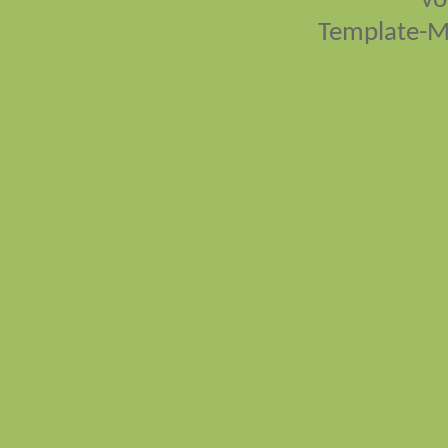
vo
Template-M