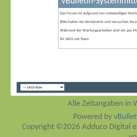
vBulletin-Systemmitt
Das Forum ist aufgrund von notwendigen Wart
Bitte haben Sie Verständnis und versuchen Sie e
Während der Wartungsarbeiten sind wir per Ma
Ihr LKGS.net-Team
Alle Zeitangaben in W
Powered by
vBulle
Copyright ©2026 Adduco Digital e.K