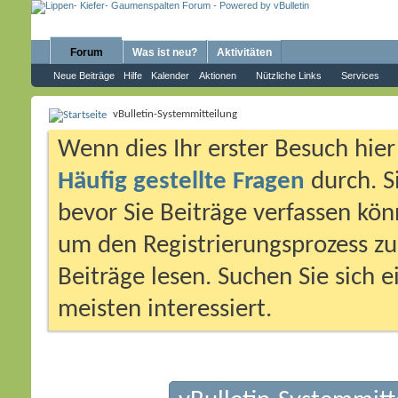
Forum
Was ist neu?
Aktivitäten
Neue Beiträge
Hilfe
Kalender
Aktionen
Nützliche Links
Services
vBulletin-Systemmitteilung
Wenn dies Ihr erster Besuch hier i
Häufig gestellte Fragen
durch. S
bevor Sie Beiträge verfassen könn
um den Registrierungsprozess zu 
Beiträge lesen. Suchen Sie sich 
meisten interessiert.