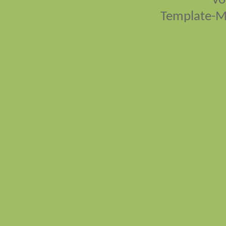
vo
Template-M