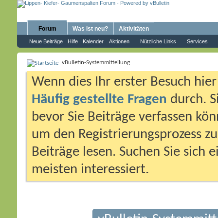
Forum
Was ist neu?
Aktivitäten
Neue Beiträge
Hilfe
Kalender
Aktionen
Nützliche Links
Services
vBulletin-Systemmitteilung
Wenn dies Ihr erster Besuch hier i
Häufig gestellte Fragen
durch. S
bevor Sie Beiträge verfassen könn
um den Registrierungsprozess zu 
Beiträge lesen. Suchen Sie sich 
meisten interessiert.