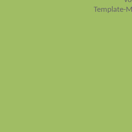
vo
Template-M