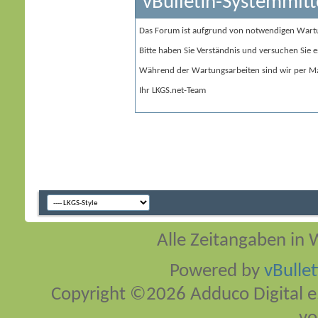
vBulletin-Systemmitt
Das Forum ist aufgrund von notwendigen Wart
Bitte haben Sie Verständnis und versuchen Sie e
Während der Wartungsarbeiten sind wir per Ma
Ihr LKGS.net-Team
Alle Zeitangaben in W
Powered by
vBulle
Copyright ©2026 Adduco Digital e.K