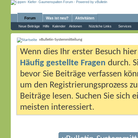
Forum
Was ist neu?
Aktivitäten
Neue Beiträge
Hilfe
Kalender
Aktionen
Nützliche Links
Services
vBulletin-Systemmitteilung
Wenn dies Ihr erster Besuch hier i
Häufig gestellte Fragen
durch. S
bevor Sie Beiträge verfassen könn
um den Registrierungsprozess zu 
Beiträge lesen. Suchen Sie sich 
meisten interessiert.