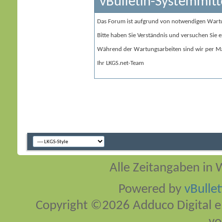
vBulletin-Systemmitt
Das Forum ist aufgrund von notwendigen Wart
Bitte haben Sie Verständnis und versuchen Sie e
Während der Wartungsarbeiten sind wir per Ma
Ihr LKGS.net-Team
Alle Zeitangaben in W
Powered by
vBulle
Copyright ©2026 Adduco Digital e.K