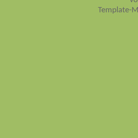
vo
Template-M