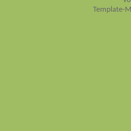
vo
Template-M