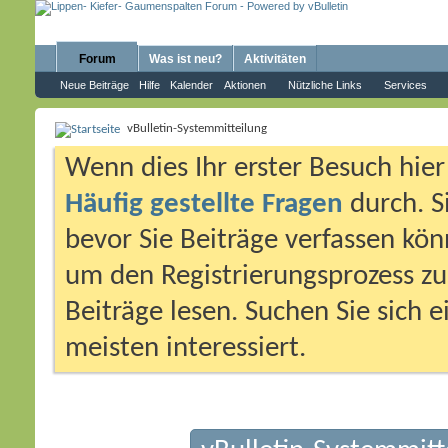
Forum
Was ist neu?
Aktivitäten
Neue Beiträge
Hilfe
Kalender
Aktionen
Nützliche Links
Services
vBulletin-Systemmitteilung
Wenn dies Ihr erster Besuch hier i
Häufig gestellte Fragen
durch. S
bevor Sie Beiträge verfassen könn
um den Registrierungsprozess zu 
Beiträge lesen. Suchen Sie sich 
meisten interessiert.