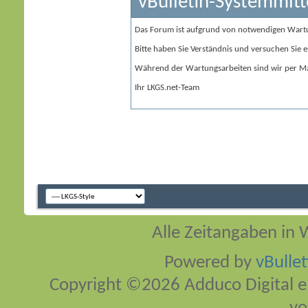
vBulletin-Systemmitt
Das Forum ist aufgrund von notwendigen Wart
Bitte haben Sie Verständnis und versuchen Sie e
Während der Wartungsarbeiten sind wir per Ma
Ihr LKGS.net-Team
Alle Zeitangaben in W
Powered by
vBulle
Copyright ©2026 Adduco Digital e.K