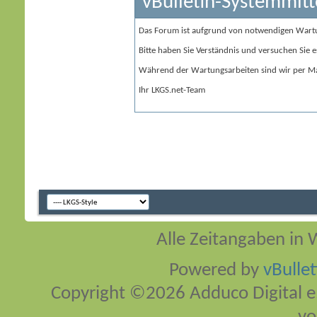
vBulletin-Systemmitt
Das Forum ist aufgrund von notwendigen Wart
Bitte haben Sie Verständnis und versuchen Sie e
Während der Wartungsarbeiten sind wir per Ma
Ihr LKGS.net-Team
Alle Zeitangaben in W
Powered by
vBulle
Copyright ©2026 Adduco Digital e.K