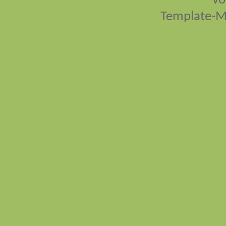
vo
Template-M