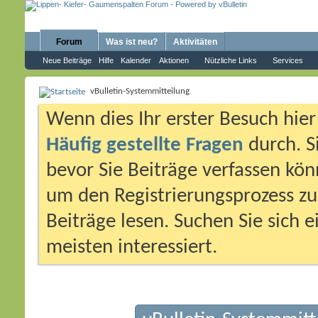
Forum
Was ist neu?
Aktivitäten
Neue Beiträge
Hilfe
Kalender
Aktionen
Nützliche Links
Services
vBulletin-Systemmitteilung
Wenn dies Ihr erster Besuch hier i
Häufig gestellte Fragen
durch. S
bevor Sie Beiträge verfassen könn
um den Registrierungsprozess zu 
Beiträge lesen. Suchen Sie sich 
meisten interessiert.