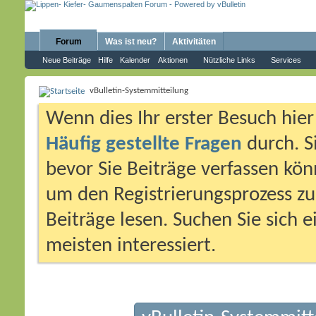
Forum
Was ist neu?
Aktivitäten
Neue Beiträge
Hilfe
Kalender
Aktionen
Nützliche Links
Services
vBulletin-Systemmitteilung
Wenn dies Ihr erster Besuch hier i
Häufig gestellte Fragen
durch. S
bevor Sie Beiträge verfassen könn
um den Registrierungsprozess zu 
Beiträge lesen. Suchen Sie sich 
meisten interessiert.