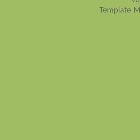
vo
Template-M