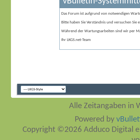
vBulletin-Systemmitt
Das Forum ist aufgrund von notwendigen Wart
Bitte haben Sie Verständnis und versuchen Sie e
Während der Wartungsarbeiten sind wir per Ma
Ihr LKGS.net-Team
Alle Zeitangaben in W
Powered by
vBulle
Copyright ©2026 Adduco Digital e.K