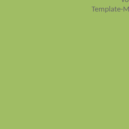
vo
Template-M