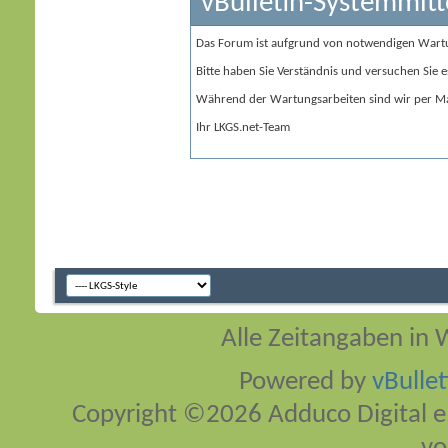
vBulletin-Systemmitt
Das Forum ist aufgrund von notwendigen Wart
Bitte haben Sie Verständnis und versuchen Sie e
Während der Wartungsarbeiten sind wir per Ma
Ihr LKGS.net-Team
Alle Zeitangaben in W
Powered by
vBulle
Copyright ©2026 Adduco Digital e.K