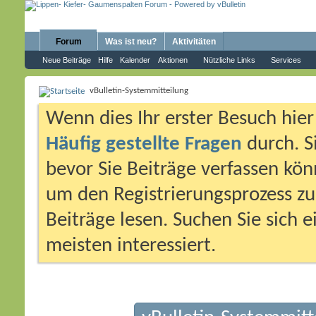
Forum
Was ist neu?
Aktivitäten
Neue Beiträge
Hilfe
Kalender
Aktionen
Nützliche Links
Services
vBulletin-Systemmitteilung
Wenn dies Ihr erster Besuch hier i
Häufig gestellte Fragen
durch. S
bevor Sie Beiträge verfassen könn
um den Registrierungsprozess zu 
Beiträge lesen. Suchen Sie sich 
meisten interessiert.