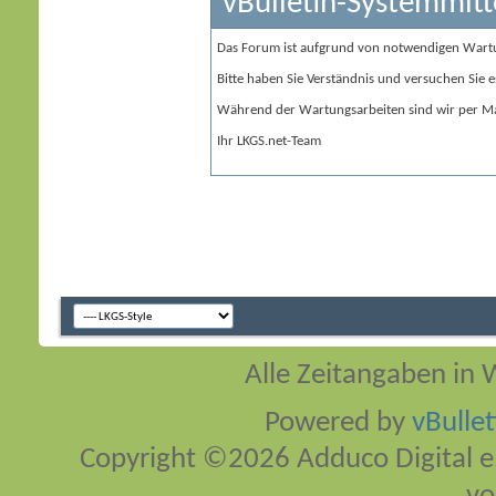
vBulletin-Systemmitt
Das Forum ist aufgrund von notwendigen Wart
Bitte haben Sie Verständnis und versuchen Sie e
Während der Wartungsarbeiten sind wir per Ma
Ihr LKGS.net-Team
Alle Zeitangaben in W
Powered by
vBulle
Copyright ©2026 Adduco Digital e.K