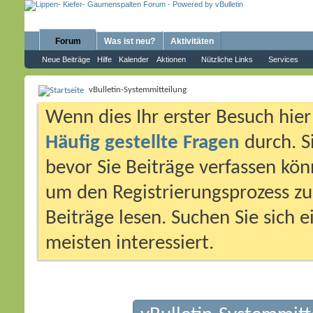
Forum
Was ist neu?
Aktivitäten
Neue Beiträge
Hilfe
Kalender
Aktionen
Nützliche Links
Services
vBulletin-Systemmitteilung
Wenn dies Ihr erster Besuch hier i
Häufig gestellte Fragen
durch. S
bevor Sie Beiträge verfassen könn
um den Registrierungsprozess zu 
Beiträge lesen. Suchen Sie sich 
meisten interessiert.