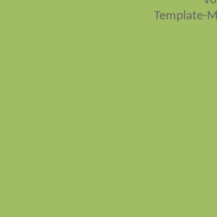
vo
Template-M