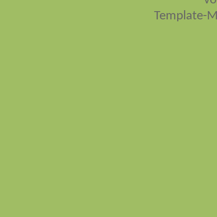
vo
Template-M