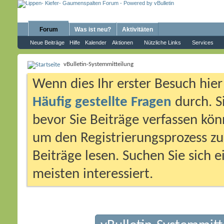
Forum
Was ist neu?
Aktivitäten
Neue Beiträge
Hilfe
Kalender
Aktionen
Nützliche Links
Services
vBulletin-Systemmitteilung
Wenn dies Ihr erster Besuch hier i
Häufig gestellte Fragen
durch. S
bevor Sie Beiträge verfassen könn
um den Registrierungsprozess zu 
Beiträge lesen. Suchen Sie sich 
meisten interessiert.