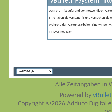
vBulletin-Systemmitt
Das Forum ist aufgrund von notwendigen Wart
Bitte haben Sie Verständnis und versuchen Sie e
Während der Wartungsarbeiten sind wir per Ma
Ihr LKGS.net-Team
Alle Zeitangaben in W
Powered by
vBulle
Copyright ©2026 Adduco Digital e.K