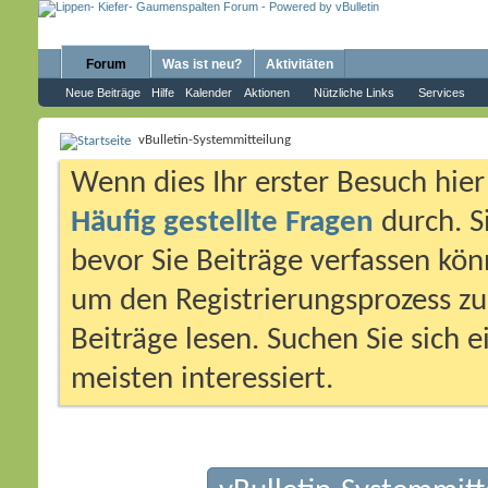
Forum
Was ist neu?
Aktivitäten
Neue Beiträge
Hilfe
Kalender
Aktionen
Nützliche Links
Services
vBulletin-Systemmitteilung
Wenn dies Ihr erster Besuch hier i
Häufig gestellte Fragen
durch. S
bevor Sie Beiträge verfassen könn
um den Registrierungsprozess zu 
Beiträge lesen. Suchen Sie sich 
meisten interessiert.