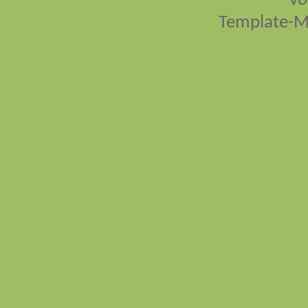
vo
Template-M