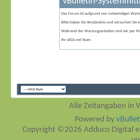
vBulletin-Systemmitt
Das Forum ist aufgrund von notwendigen Wart
Bitte haben Sie Verständnis und versuchen Sie e
Während der Wartungsarbeiten sind wir per Ma
Ihr LKGS.net-Team
Alle Zeitangaben in W
Powered by
vBulle
Copyright ©2026 Adduco Digital e.K