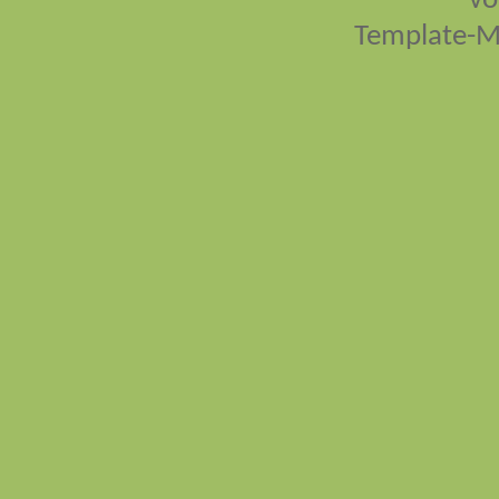
vo
Template-M