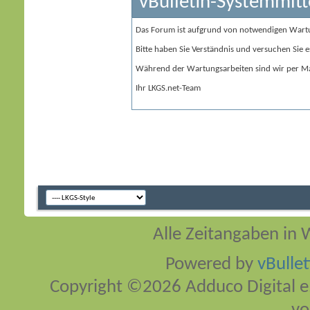
vBulletin-Systemmitt
Das Forum ist aufgrund von notwendigen Wart
Bitte haben Sie Verständnis und versuchen Sie e
Während der Wartungsarbeiten sind wir per Ma
Ihr LKGS.net-Team
Alle Zeitangaben in W
Powered by
vBulle
Copyright ©2026 Adduco Digital e.K