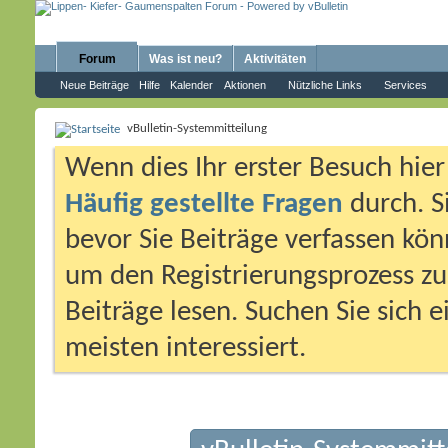
Forum
Was ist neu?
Aktivitäten
Neue Beiträge
Hilfe
Kalender
Aktionen
Nützliche Links
Services
vBulletin-Systemmitteilung
Wenn dies Ihr erster Besuch hier i
Häufig gestellte Fragen
durch. S
bevor Sie Beiträge verfassen könn
um den Registrierungsprozess zu 
Beiträge lesen. Suchen Sie sich 
meisten interessiert.