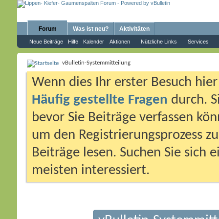
Forum
Was ist neu?
Aktivitäten
Neue Beiträge
Hilfe
Kalender
Aktionen
Nützliche Links
Services
vBulletin-Systemmitteilung
Wenn dies Ihr erster Besuch hier i
Häufig gestellte Fragen
durch. S
bevor Sie Beiträge verfassen könn
um den Registrierungsprozess zu 
Beiträge lesen. Suchen Sie sich 
meisten interessiert.