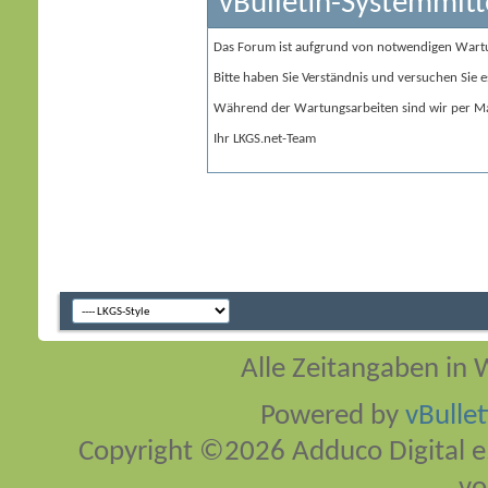
vBulletin-Systemmitt
Das Forum ist aufgrund von notwendigen Wart
Bitte haben Sie Verständnis und versuchen Sie e
Während der Wartungsarbeiten sind wir per Ma
Ihr LKGS.net-Team
Alle Zeitangaben in W
Powered by
vBulle
Copyright ©2026 Adduco Digital e.K