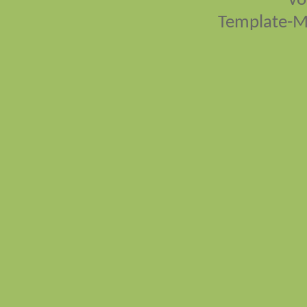
vo
Template-M