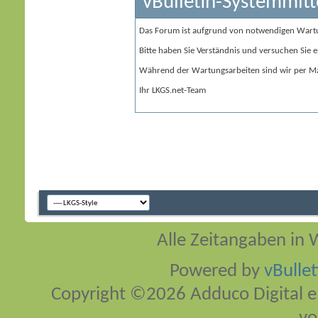
vBulletin-Systemmitt
Das Forum ist aufgrund von notwendigen Wart
Bitte haben Sie Verständnis und versuchen Sie e
Während der Wartungsarbeiten sind wir per Ma
Ihr LKGS.net-Team
Alle Zeitangaben in W
Powered by
vBulle
Copyright ©2026 Adduco Digital e.K