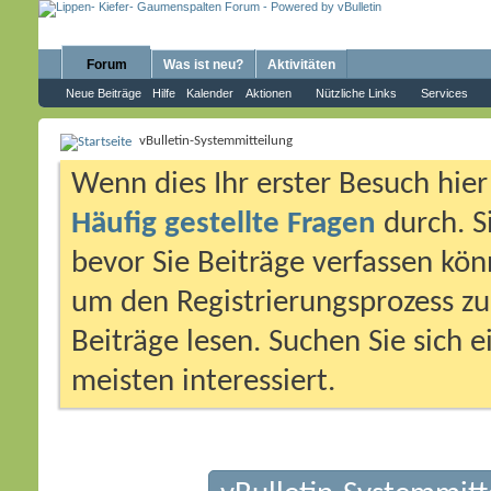
Forum
Was ist neu?
Aktivitäten
Neue Beiträge
Hilfe
Kalender
Aktionen
Nützliche Links
Services
vBulletin-Systemmitteilung
Wenn dies Ihr erster Besuch hier i
Häufig gestellte Fragen
durch. S
bevor Sie Beiträge verfassen könn
um den Registrierungsprozess zu 
Beiträge lesen. Suchen Sie sich 
meisten interessiert.