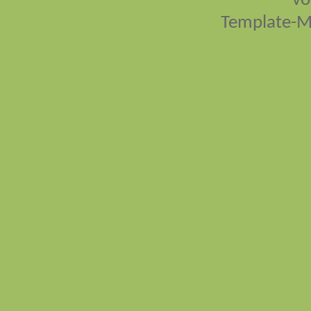
vo
Template-M