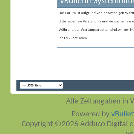
vBulletin-Systemmitt
Das Forum ist aufgrund von notwendigen Wart
Bitte haben Sie Verständnis und versuchen Sie e
Während der Wartungsarbeiten sind wir per Ma
Ihr LKGS.net-Team
Alle Zeitangaben in W
Powered by
vBulle
Copyright ©2026 Adduco Digital e.K