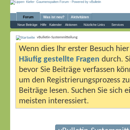
Forum
Was ist neu?
Aktivitäten
Neue Beiträge
Hilfe
Kalender
Aktionen
Nützliche Links
Services
vBulletin-Systemmitteilung
Wenn dies Ihr erster Besuch hier i
Häufig gestellte Fragen
durch. S
bevor Sie Beiträge verfassen könn
um den Registrierungsprozess zu 
Beiträge lesen. Suchen Sie sich 
meisten interessiert.