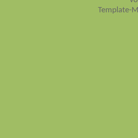
vo
Template-M